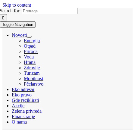
Skip to content
Search for:
Toggle Navigation
Novosti
Energija
Otpad
Priroda
Voda
Hrana
Zdravlje
Turizam
Mobilnost
Pčelarstvo
Eko adresar
Eko pravo
Gde reciklirati
Akcije
Zelena privreda
Finansiranje
O nama