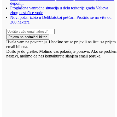
deponiji
Proglašena vanredna situacija u delu teritorije grada Valjeva
zbog nestašice vode
Novi požar izbio u Deliblatskoj peščari: Proširio se na više od
300 hektara
Prijava na sedmični bilten
Hvala vam na poverenju. Uspešno ste se prijavili na listu za prijem
email biltena.
Došlo je do greške. Molimo vas pokušajte ponovo. Ako se proble
nastavi, molimo da nas kontaktirate slanjem email poruke.