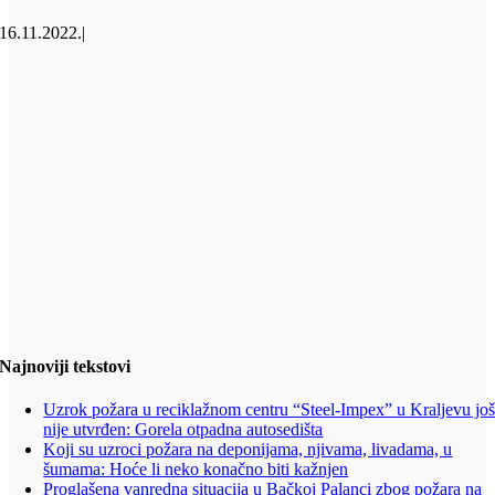
16.11.2022.
|
Najnoviji tekstovi
Uzrok požara u reciklažnom centru “Steel-Impex” u Kraljevu jo
nije utvrđen: Gorela otpadna autosedišta
Koji su uzroci požara na deponijama, njivama, livadama, u
šumama: Hoće li neko konačno biti kažnjen
Proglašena vanredna situacija u Bačkoj Palanci zbog požara na