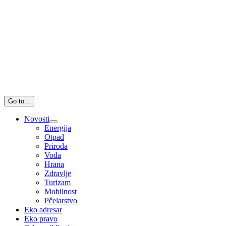
Go to...
Novosti
Energija
Otpad
Priroda
Voda
Hrana
Zdravlje
Turizam
Mobilnost
Pčelarstvo
Eko adresar
Eko pravo