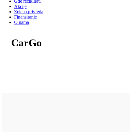
Gde reciklirati
Akcije
Zelena privreda
Finansiranje
O nama
CarGo