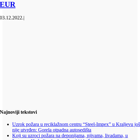
EUR
03.12.2022.
|
Najnoviji tekstovi
Uzrok požara u reciklažnom centru “Steel-Impex” u Kraljevu jo
nije utvrđen: Gorela otpadna autosedišta
Koji su uzroci požara na deponijama, njivama, livadama, u