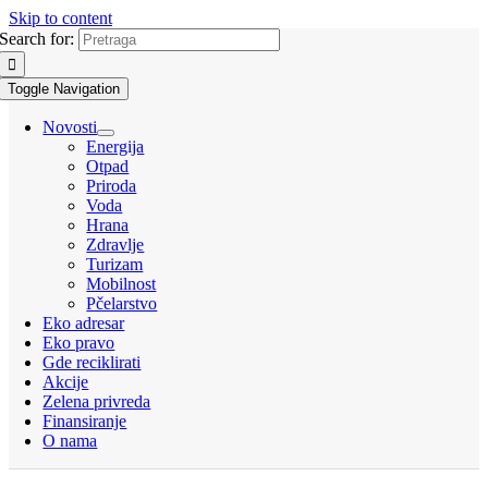
Skip to content
Search for:
Toggle Navigation
Novosti
Energija
Otpad
Priroda
Voda
Hrana
Zdravlje
Turizam
Mobilnost
Pčelarstvo
Eko adresar
Eko pravo
Gde reciklirati
Akcije
Zelena privreda
Finansiranje
O nama