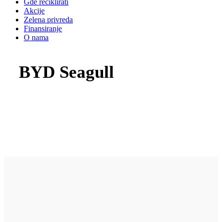
Gde reciklirati
Akcije
Zelena privreda
Finansiranje
O nama
BYD Seagull