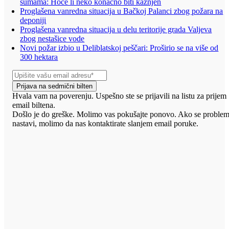
šumama: Hoće li neko konačno biti kažnjen
Proglašena vanredna situacija u Bačkoj Palanci zbog požara na
deponiji
Proglašena vanredna situacija u delu teritorije grada Valjeva
zbog nestašice vode
Novi požar izbio u Deliblatskoj peščari: Proširio se na više od
300 hektara
Prijava na sedmični bilten
Hvala vam na poverenju. Uspešno ste se prijavili na listu za prijem
email biltena.
Došlo je do greške. Molimo vas pokušajte ponovo. Ako se proble
nastavi, molimo da nas kontaktirate slanjem email poruke.