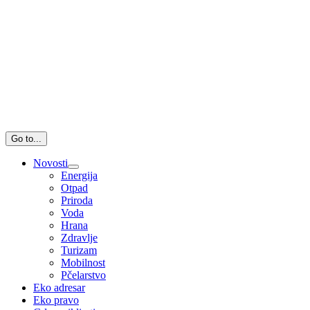
Go to...
Novosti
Energija
Otpad
Priroda
Voda
Hrana
Zdravlje
Turizam
Mobilnost
Pčelarstvo
Eko adresar
Eko pravo