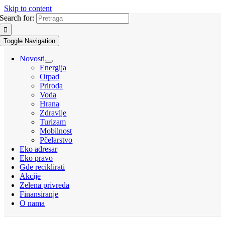
Skip to content
Search for:
Toggle Navigation
Novosti
Energija
Otpad
Priroda
Voda
Hrana
Zdravlje
Turizam
Mobilnost
Pčelarstvo
Eko adresar
Eko pravo
Gde reciklirati
Akcije
Zelena privreda
Finansiranje
O nama