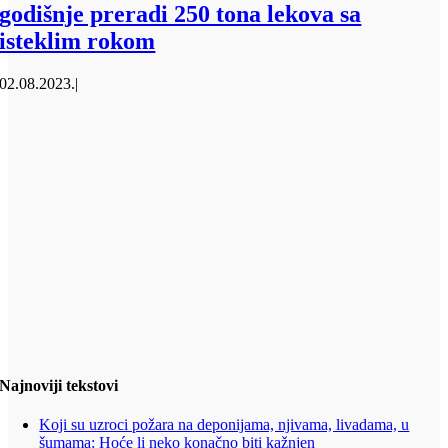
godišnje preradi 250 tona lekova sa
isteklim rokom
02.08.2023.
|
Najnoviji tekstovi
Koji su uzroci požara na deponijama, njivama, livadama, u
šumama: Hoće li neko konačno biti kažnjen