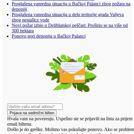
Proglašena vanredna situacija u Bačkoj Palanci zbog požara na
deponiji
Proglašena vanredna situacija u delu teritorije grada Valjeva
zbog nestašice vode
Novi požar izbio u Deliblatskoj peščari: Proširio se na više od
300 hektara
Ponovo gori deponija u Bačkoj Palanci
Prijava na sedmični bilten
Hvala vam na poverenju. Uspešno ste se prijavili na listu za prijem
email biltena.
Došlo je do greške. Molimo vas pokušajte ponovo. Ako se proble