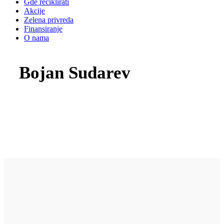
Gde reciklirati
Akcije
Zelena privreda
Finansiranje
O nama
Bojan Sudarev