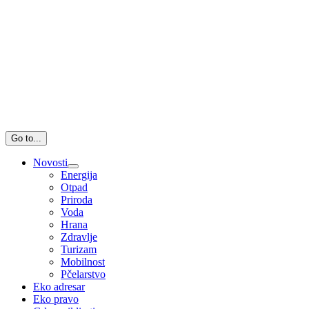
Go to...
Novosti
Energija
Otpad
Priroda
Voda
Hrana
Zdravlje
Turizam
Mobilnost
Pčelarstvo
Eko adresar
Eko pravo