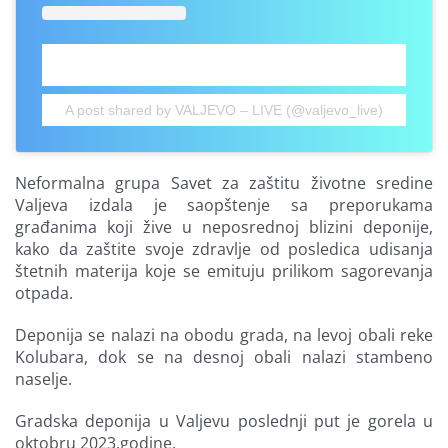
A post shared by VALJEVO – LIVE (@valjevo_live)
Neformalna grupa Savet za zaštitu životne sredine
Valjeva izdala je saopštenje sa preporukama
građanima koji žive u neposrednoj blizini deponije,
kako da zaštite svoje zdravlje od posledica udisanja
štetnih materija koje se emituju prilikom sagorevanja
otpada.
Deponija se nalazi na obodu grada, na levoj obali reke
Kolubara, dok se na desnoj obali nalazi stambeno
naselje.
Gradska deponija u Valjevu poslednji put je gorela u
oktobru 2023.godine.