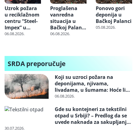
Uzrok požara
Proglašena
Ponovo gori
u reciklažnom
vanredna
deponija u
centru “Steel-
situacija u
Bačkoj Palanci
Impex” u
Bačkoj Palanci
05.08.2026.
Kraljevu još
zbog požara
06.08.2026.
06.08.2026.
nije utvrđen:
na deponiji
Gorela
otpadna
autosedišta
SRDA preporučuje
Koji su uzroci požara na
deponijama, njivama,
livadama, u šumama: Hoće li
neko konačno biti kažnjen
06.08.2026.
Gde su kontejneri za tekstilni
otpad u Srbiji? – Predlog da se
uvede naknada za sakupljanje i
reciklažu i svrstavanje u
30.07.2026.
posebne tokove otpada