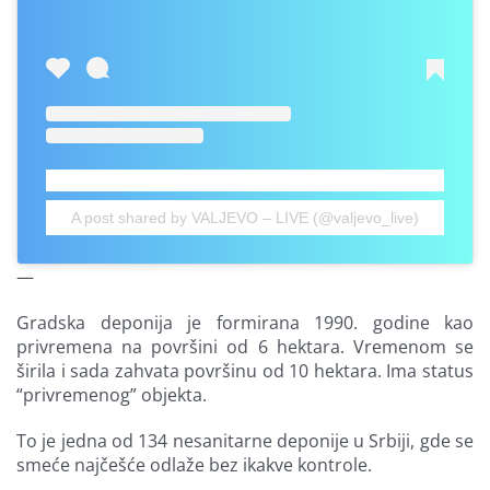
A post shared by VALJEVO – LIVE (@valjevo_live)
—
Gradska deponija je formirana 1990. godine kao
privremena na površini od 6 hektara. Vremenom se
širila i sada zahvata površinu od 10 hektara. Ima status
“privremenog” objekta.
To je jedna od 134 nesanitarne deponije u Srbiji, gde se
smeće najčešće odlaže bez ikakve kontrole.