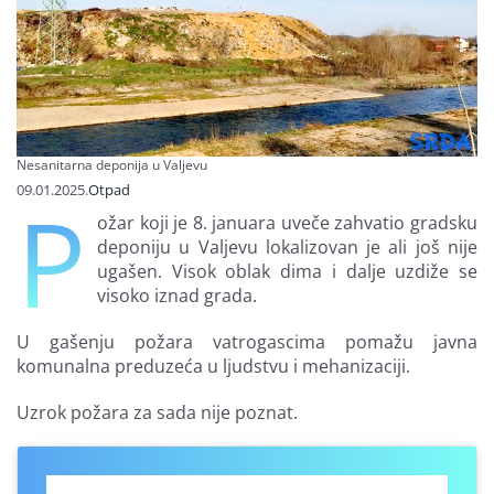
Finansiranje
O nama
Nesanitarna deponija u Valjevu
09.01.2025.
Otpad
P
ožar koji je 8. januara uveče zahvatio gradsku
deponiju u Valjevu lokalizovan je ali još nije
ugašen. Visok oblak dima i dalje uzdiže se
visoko iznad grada.
U gašenju požara vatrogascima pomažu javna
komunalna preduzeća u ljudstvu i mehanizaciji.
Uzrok požara za sada nije poznat.