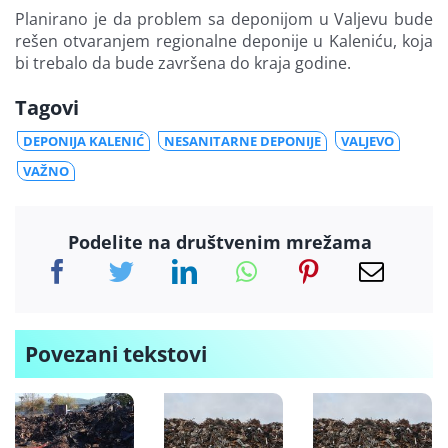
Planirano je da problem sa deponijom u Valjevu bude
rešen otvaranjem regionalne deponije u Kaleniću, koja
bi trebalo da bude završena do kraja godine.
Tagovi
DEPONIJA KALENIĆ
NESANITARNE DEPONIJE
VALJEVO
VAŽNO
Podelite na društvenim mrežama
Povezani tekstovi