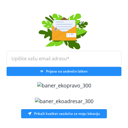
Prijava na sedmični bilten
Prikaži kvalitet vazduha za moju lokaciju