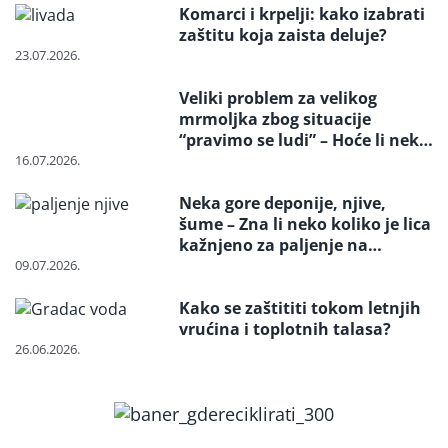
Komarci i krpelji: kako izabrati
zaštitu koja zaista deluje?
23.07.2026.
Veliki problem za velikog
mrmoljka zbog situacije
“pravimo se ludi” – Hoće li neko
reagovati i spasiti strogo
16.07.2026.
zaštićenu vrstu?
Neka gore deponije, njive,
šume – Zna li neko koliko je lica
kažnjeno za paljenje na
otvorenom
09.07.2026.
Kako se zaštititi tokom letnjih
vrućina i toplotnih talasa?
26.06.2026.