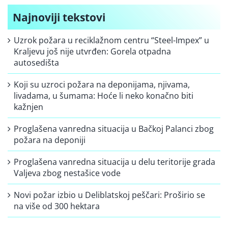
Najnoviji tekstovi
Uzrok požara u reciklažnom centru “Steel-Impex” u
Kraljevu još nije utvrđen: Gorela otpadna
autosedišta
Koji su uzroci požara na deponijama, njivama,
livadama, u šumama: Hoće li neko konačno biti
kažnjen
Proglašena vanredna situacija u Bačkoj Palanci zbog
požara na deponiji
Proglašena vanredna situacija u delu teritorije grada
Valjeva zbog nestašice vode
Novi požar izbio u Deliblatskoj peščari: Proširio se
na više od 300 hektara