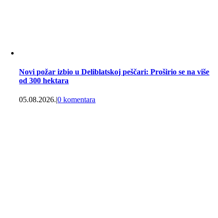
Novi požar izbio u Deliblatskoj peščari: Proširio se na više
od 300 hektara
05.08.2026.
|
0 komentara