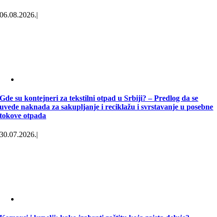
06.08.2026.
|
Gde su kontejneri za tekstilni otpad u Srbiji? – Predlog da se
uvede naknada za sakupljanje i reciklažu i svrstavanje u posebne
tokove otpada
30.07.2026.
|