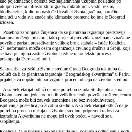
kao pojedinačnog objekta bez sagledavanja ukupnih posledica po
ukupnu zelenu infrastrukturu grada, mikroklimu, vodni režim,
biodiverzitet, kulturno nasleđe i kvalitet života građana, naročito
imajući u vidu sve značajnije klimatske promene kojima je Beograd
izložen.
– Posebno zabrinjava činjenica da se planirana izgradnja predstavlja
kao unapređenje prostora, iako projekat predviđa zauzimanje značajne
površine parka i presađivanje velikog broja stabala – ističe Koalicija
27, neformalna mreža osam organizacija civilnog društva u Srbiji, koja
se bavi pitanjima zaštite životne sredine u kontekstu procesa
pristupanja Evropskoj uniji.
Sekretarijat za zaštitu životne sredine Grada Beograda tek treba da
odluči da li će planirana izgradnja “Beogradskog akvarijuma” u Parku
prijateljstva uopšte biti podvrgnuta proceni uticaja na životnu sredinu.
– Ako Sekretarijat odluči da nije potrebna izrada Studije uticaja na
životnu sredinu, jedna od retkih velikih zelenih površina u širem centru
Beograda može biti zauvek izmenjena i to bez sveobuhvatnog
ispitivanja posledica po životnu sredinu. Ako Sekretarijat odluči da je
potrebna procena uticaja na životnu sredinu, pripremni radovi za
izgradnju Akvarijuma ne mogu još uvek početi – navodi se u
saopštenju.
Koalicija 27 je pozvala Sekretarijat da se u postupku odlučivanja vodi