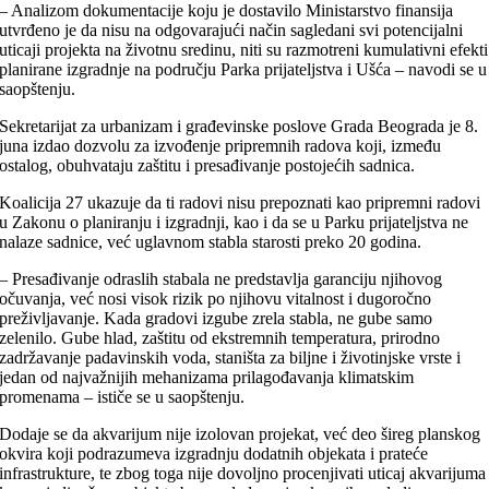
– Analizom dokumentacije koju je dostavilo Ministarstvo finansija
utvrđeno je da nisu na odgovarajući način sagledani svi potencijalni
uticaji projekta na životnu sredinu, niti su razmotreni kumulativni efekti
planirane izgradnje na području Parka prijateljstva i Ušća – navodi se u
saopštenju.
Sekretarijat za urbanizam i građevinske poslove Grada Beograda je 8.
juna izdao dozvolu za izvođenje pripremnih radova koji, između
ostalog, obuhvataju zaštitu i presađivanje postojećih sadnica.
Koalicija 27 ukazuje da ti radovi nisu prepoznati kao pripremni radovi
u Zakonu o planiranju i izgradnji, kao i da se u Parku prijateljstva ne
nalaze sadnice, već uglavnom stabla starosti preko 20 godina.
– Presađivanje odraslih stabala ne predstavlja garanciju njihovog
očuvanja, već nosi visok rizik po njihovu vitalnost i dugoročno
preživljavanje. Kada gradovi izgube zrela stabla, ne gube samo
zelenilo. Gube hlad, zaštitu od ekstremnih temperatura, prirodno
zadržavanje padavinskih voda, staništa za biljne i životinjske vrste i
jedan od najvažnijih mehanizama prilagođavanja klimatskim
promenama – ističe se u saopštenju.
Dodaje se da akvarijum nije izolovan projekat, već deo šireg planskog
okvira koji podrazumeva izgradnju dodatnih objekata i prateće
infrastrukture, te zbog toga nije dovoljno procenjivati uticaj akvarijuma