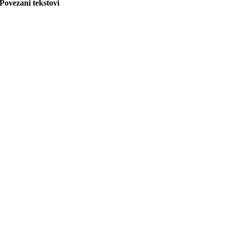
Povezani tekstovi