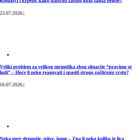
Komarci i krpelji: kako izabrati zaštitu koja zaista deluje?
23.07.2026.
|
Veliki problem za velikog mrmoljka zbog situacije “pravimo se
ludi” – Hoće li neko reagovati i spasiti strogo zaštićenu vrstu?
16.07.2026.
|
Neka gore deponije, njive, šume – Zna li neko koliko je lica