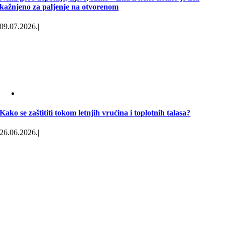
kažnjeno za paljenje na otvorenom
09.07.2026.
|
Kako se zaštititi tokom letnjih vrućina i toplotnih talasa?
26.06.2026.
|