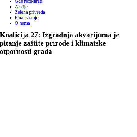
Gde reciklirati
Akcije
Zelena privreda
Finansiranje
O nama
Koalicija 27: Izgradnja akvarijuma je
pitanje zaštite prirode i klimatske
otpornosti grada