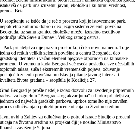
istakavši da park ima izuzetnu javnu, ekološku i kulturnu vrednost,
prenosi Beta.
U saopštenju se ističe da je reč o prostoru koji je istovremeno park,
nepokretno kulturno dobro i deo jezgra sistema zelenih površina
Beograda, uz samu granicu ekološke mreže, izuzetno osetljivog
područja ušća Save u Dunav i Velikog ratnog ostrva.
– Park prijateljstva nije prazan prostor koji čeka novu namenu. To je
jedna od retkih velikih zelenih površina u centru Beograda, deo
gradskog identiteta i važan element njegove otpornosti na klimatske
promene. U vremenu kada Beograd već oseća posledice sve učestalijih
toplotnih talasa, suša i ekstremnih vremenskih pojava, očuvanje
postojećih zelenih površina predstavlja pitanje javnog interesa i
kvaliteta života građana – saopštila je Koalicija 27.
Grad Beograd je prošle nedelje izdao dozvolu za izvođenje pripremnih
radova za izgradnju “Beogradskog akvarijuma” u Parku prijateljstva,
jednom od najvećih gradskih parkova, uprkos tome što nije završen
proces odlučivanja o potrebi procene uticaja na životnu sredinu.
Javni uvid u Zahtev za odlučivanje o potrebi izrade Studije o proceni
uticaja na životnu sredinu za projekat čiji je nosilac Ministarstvo
finansija završen je 5. juna.