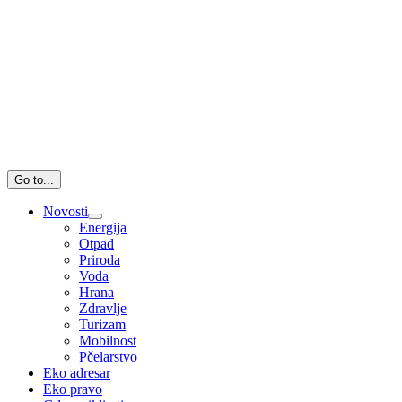
Go to...
Novosti
Energija
Otpad
Priroda
Voda
Hrana
Zdravlje
Turizam
Mobilnost
Pčelarstvo
Eko adresar
Eko pravo