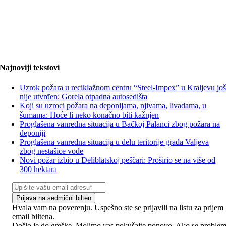
Najnoviji tekstovi
Uzrok požara u reciklažnom centru “Steel-Impex” u Kraljevu jo
nije utvrđen: Gorela otpadna autosedišta
Koji su uzroci požara na deponijama, njivama, livadama, u
šumama: Hoće li neko konačno biti kažnjen
Proglašena vanredna situacija u Bačkoj Palanci zbog požara na
deponiji
Proglašena vanredna situacija u delu teritorije grada Valjeva
zbog nestašice vode
Novi požar izbio u Deliblatskoj peščari: Proširio se na više od
300 hektara
Prijava na sedmični bilten
Hvala vam na poverenju. Uspešno ste se prijavili na listu za prijem
email biltena.
Došlo je do greške. Molimo vas pokušajte ponovo. Ako se proble