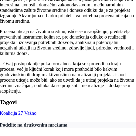
interesima javnosti i domaćim zakonodavstvom i međunarodnim
standardima zaštite životne sredine i donese odluku da je za projekat
izgradnje Akvarijuma u Parku prijateljstva potrebna procena uticaja na
životnu sredinu.
Procena uticaja na životnu sredinu, ističe se u saopštenju, predstavlja
preventivni instrument kojim se, pre donošenja odluke o realizaciji
projekta i izdavanja potrebnih dozvola, analiziraju potencijalni
negativni uticaji na životnu sredinu, zdravlje ljudi, prirodne vrednosti i
kulturna dobra.
– Ovaj postupak nije puka formalnost koja se sprovodi na kraju
procesa, već je ključni korak koji mora prethoditi bilo kakvim
građevinskim ili drugim aktivnostima na realizaciji projekta. Ishod
procene uticaja može biti, ako se utvrdi da je uticaj projekta na životnu
sredinu značajan, i odluka da se projekat – ne realizuje – dodaje se u
saopštenju.
Tagovi
Koalicija 27
Važno
Podelite na društvenim mrežama