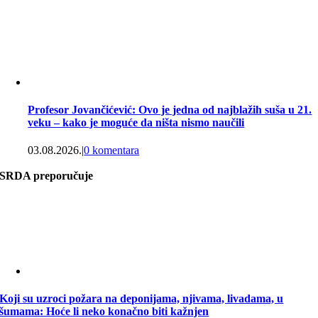
Profesor Jovančićević: Ovo je jedna od najblažih suša u 21.
veku – kako je moguće da ništa nismo naučili
03.08.2026.
|
0 komentara
SRDA preporučuje
Koji su uzroci požara na deponijama, njivama, livadama, u
šumama: Hoće li neko konačno biti kažnjen