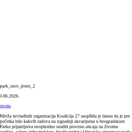
park_usce_jesen_2
9.06.2026.
riroda
Mreža nevladinih organizacija Koalicija 27 saopštila je danas da je pre
početka bilo kakvih radova na izgradnji akvarijuma u beogradskom
Parku prijateljstva neophodno uraditi procenu uticaja na životnu
sredinu, zelenu infrastrukturu, biodiverzitet i klimatsku otpornost grada