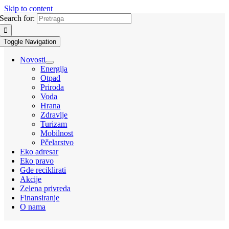
Skip to content
Search for:
Toggle Navigation
Novosti
Energija
Otpad
Priroda
Voda
Hrana
Zdravlje
Turizam
Mobilnost
Pčelarstvo
Eko adresar
Eko pravo
Gde reciklirati
Akcije
Zelena privreda
Finansiranje
O nama