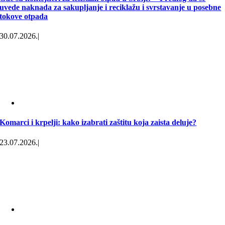
uvede naknada za sakupljanje i reciklažu i svrstavanje u posebne
tokove otpada
30.07.2026.
|
Komarci i krpelji: kako izabrati zaštitu koja zaista deluje?
23.07.2026.
|