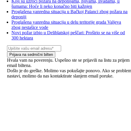
Koji su uzroci požara na deponijama, njivama, livadama, u
šumama: Hoće li neko konačno biti kažnjen
Proglašena vanredna situacija u Bačkoj Palanci zbog požara na
deponiji
Proglašena vanredna situacija u delu teritorije grada Valjeva
zbog nestašice vode
Novi požar izbio u Deliblatskoj peščari: Proširio se na više od
300 hektara
Prijava na sedmični bilten
Hvala vam na poverenju. Uspešno ste se prijavili na listu za prijem
email biltena.
Došlo je do greške. Molimo vas pokušajte ponovo. Ako se proble
nastavi, molimo da nas kontaktirate slanjem email poruke.