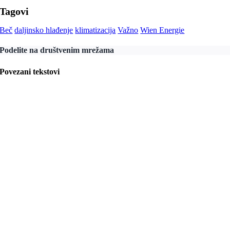
Tagovi
Beč
daljinsko hlađenje
klimatizacija
Važno
Wien Energie
Podelite na društvenim mrežama
Povezani tekstovi