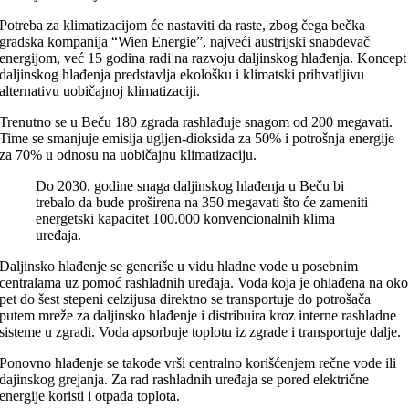
Potreba za klimatizacijom će nastaviti da raste, zbog čega bečka
gradska kompanija “Wien Energie”, najveći austrijski snabdevač
energijom, već 15 godina radi na razvoju daljinskog hlađenja. Koncept
daljinskog hlađenja predstavlja ekološku i klimatski prihvatljivu
alternativu uobičajnoj klimatizaciji.
Trenutno se u Beču 180 zgrada rashlađuje snagom od 200 megavati.
Time se smanjuje emisija ugljen-dioksida za 50% i potrošnja energije
za 70% u odnosu na uobičajnu klimatizaciju.
Do 2030. godine snaga daljinskog hlađenja u Beču bi
trebalo da bude proširena na 350 megavati što će zameniti
energetski kapacitet 100.000 konvencionalnih klima
uređaja.
Daljinsko hlađenje se generiše u vidu hladne vode u posebnim
centralama uz pomoć rashladnih uređaja. Voda koja je ohlađena na oko
pet do šest stepeni celzijusa direktno se transportuje do potrošača
putem mreže za daljinsko hlađenje i distribuira kroz interne rashladne
sisteme u zgradi. Voda apsorbuje toplotu iz zgrade i transportuje dalje.
Ponovno hlađenje se takođe vrši centralno korišćenjem rečne vode ili
dajinskog grejanja. Za rad rashladnih uređaja se pored električne
energije koristi i otpada toplota.