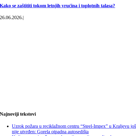
Kako se zaštititi tokom letnjih vrućina i toplotnih talasa?
26.06.2026.
|
Najnoviji tekstovi
Uzrok požara u reciklažnom centru “Steel-Impex” u Kraljevu jo
nije utvrđen: Gorela otpadna autosedišta