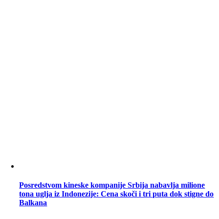
Posredstvom kineske kompanije Srbija nabavlja milione
tona uglja iz Indonezije: Cena skoči i tri puta dok stigne do
Balkana