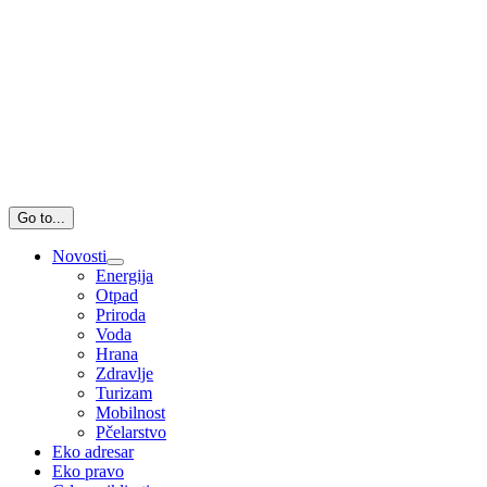
Go to...
Novosti
Energija
Otpad
Priroda
Voda
Hrana
Zdravlje
Turizam
Mobilnost
Pčelarstvo
Eko adresar
Eko pravo