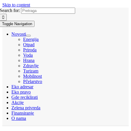
Skip to content
Search for:
Toggle Navigation
Novosti
Energija
Otpad
Priroda
Voda
Hrana
Zdravlje
Turizam
Mobilnost
Pčelarstvo
Eko adresar
Eko pravo
Gde reciklirati
Akcije
Zelena privreda
Finansiranje
O nama