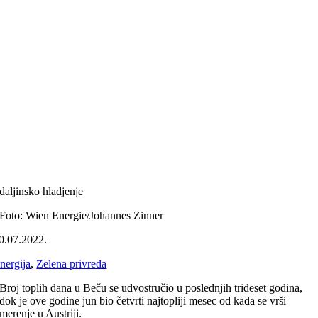
daljinsko hladjenje
Foto: Wien Energie/Johannes Zinner
0.07.2022.
nergija
,
Zelena privreda
Broj toplih dana u Beču se udvostručio u poslednjih trideset godina,
dok je ove godine jun bio četvrti najtopliji mesec od kada se vrši
merenje u Austriji.