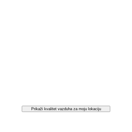
Prikaži kvalitet vazduha za moju lokaciju