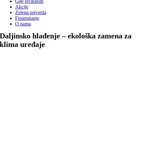
Gde reciklirati
Akcije
Zelena privreda
Finansiranje
O nama
Daljinsko hlađenje – ekološka zamena za
klima uređaje