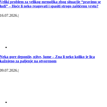
Veliki problem za velikog mrmoljka zbog situacije “pravimo se
ludi” – Hoće li neko reagovati i spasiti strogo zaštićenu vrstu?
16.07.2026.
|
Neka gore deponije, njive, šume – Zna li neko koliko je lica
kažnjeno za paljenje na otvorenom
09.07.2026.
|