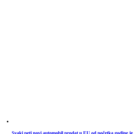
Svaki peti novi automobil prodat u EU od početka godine je