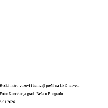
Bečki metro-vozovi i tramvaji prešli na LED-rasvetu
Foto: Kancelarija grada Beča u Beogradu
6.01.2026.