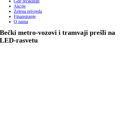
Gde reciklirati
Akcije
Zelena privreda
Finansiranje
O nama
Bečki metro-vozovi i tramvaji prešli na
LED-rasvetu