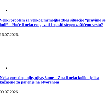
Veliki problem za velikog mrmoljka zbog situacije “pravimo se
ludi” – Hoće li neko reagovati i spasiti strogo zaštićenu vrstu?
16.07.2026.
|
Neka gore deponije, njive, šume – Zna li neko koliko je lica
kažnjeno za paljenje na otvorenom
09.07.2026.
|