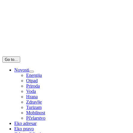
Go to...
Novosti
Energija
Otpad
Priroda
Voda
Hrana
Zdravlje
Turizam
Mobilnost
Pčelarstvo
Eko adresar
Eko pravo