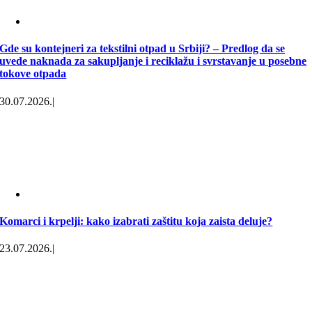
Gde su kontejneri za tekstilni otpad u Srbiji? – Predlog da se
uvede naknada za sakupljanje i reciklažu i svrstavanje u posebne
tokove otpada
30.07.2026.
|
Komarci i krpelji: kako izabrati zaštitu koja zaista deluje?
23.07.2026.
|