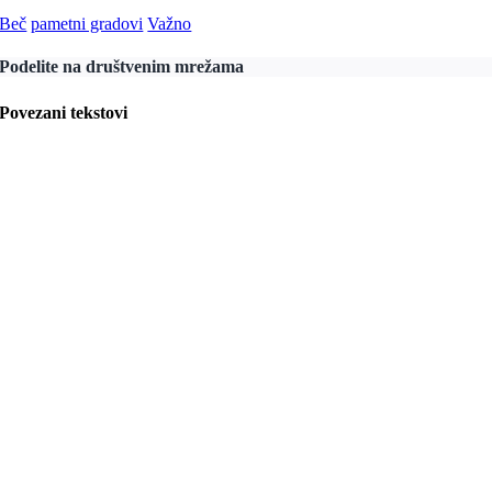
Beč
pametni gradovi
Važno
Podelite na društvenim mrežama
Povezani tekstovi