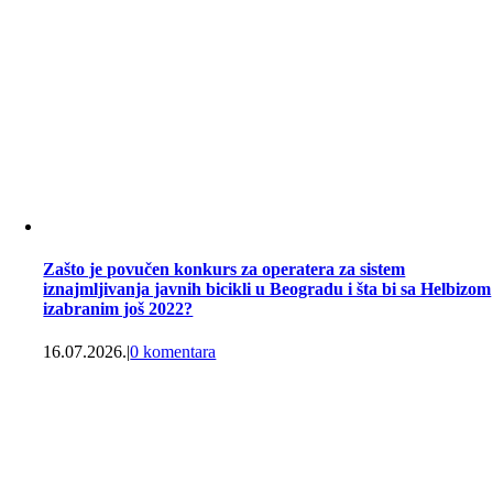
Zašto je povučen konkurs za operatera za sistem
iznajmljivanja javnih bicikli u Beogradu i šta bi sa Helbizom
izabranim još 2022?
16.07.2026.
|
0 komentara