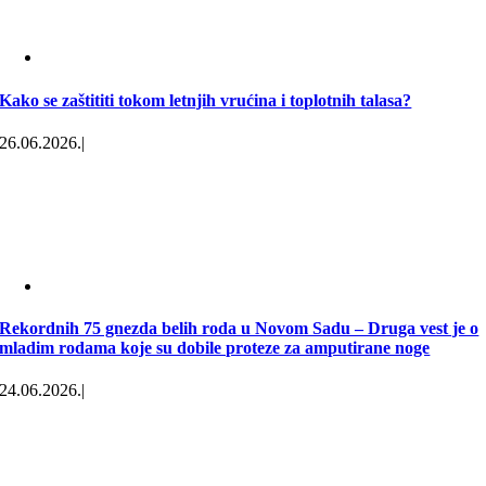
Kako se zaštititi tokom letnjih vrućina i toplotnih talasa?
26.06.2026.
|
Rekordnih 75 gnezda belih roda u Novom Sadu – Druga vest je o
mladim rodama koje su dobile proteze za amputirane noge
24.06.2026.
|