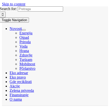
Skip to content
Search for:
Toggle Navigation
Novosti
Energija
Otpad
Priroda
Voda
Hrana
Zdravlje
Turizam
Mobilnost
Pčelarstvo
Eko adresar
Eko pravo
Gde reciklirati
Akcije
Zelena privreda
Finansiranje
O nama