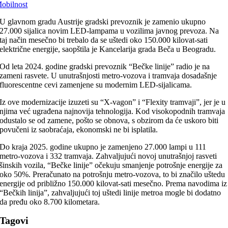
obilnost
U glavnom gradu Austrije gradski prevoznik je zamenio ukupno
27.000 sijalica novim LED-lampama u vozilima javnog prevoza. Na
taj način mesečno bi trebalo da se uštedi oko 150.000 kilovat-sati
električne energije, saopštila je Kancelarija grada Beča u Beogradu.
Od leta 2024. godine gradski prevoznik “Bečke linije” radio je na
zameni rasvete. U unutrašnjosti metro-vozova i tramvaja dosadašnje
fluorescentne cevi zamenjene su modernim LED-sijalicama.
Iz ove modernizacije izuzeti su “X-vagon” i “Flexity tramvaji”, jer je u
njima već ugrađena najnovija tehnologija. Kod visokopodnih tramvaja
odustalo se od zamene, pošto se obnova, s obzirom da će uskoro biti
povučeni iz saobraćaja, ekonomski ne bi isplatila.
Do kraja 2025. godine ukupno je zamenjeno 27.000 lampi u 111
metro-vozova i 332 tramvaja. Zahvaljujući novoj unutrašnjoj rasveti
šinskih vozila, “Bečke linije” očekuju smanjenje potrošnje energije za
oko 50%. Preračunato na potrošnju metro-vozova, to bi značilo uštedu
energije od približno 150.000 kilovat-sati mesečno. Prema navodima iz
“Bečkih linija”, zahvaljujući toj uštedi linije metroa mogle bi dodatno
da pređu oko 8.700 kilometara.
Tagovi