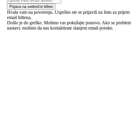
Prijava na sedmični bilten
Hvala vam na poverenju. Uspešno ste se prijavili na listu za prijem
email biltena.
Došlo je do greške. Molimo vas pokušajte ponovo. Ako se proble
nastavi, molimo da nas kontaktirate slanjem email poruke.