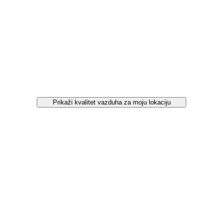
Prikaži kvalitet vazduha za moju lokaciju