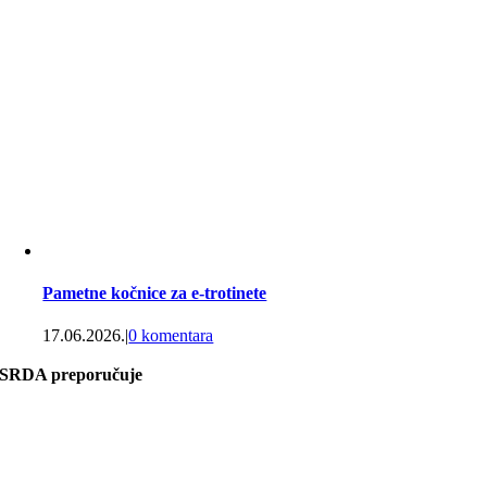
Pametne kočnice za e-trotinete
17.06.2026.
|
0 komentara
SRDA preporučuje