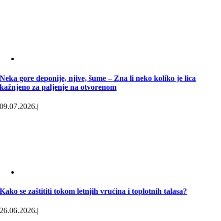
Neka gore deponije, njive, šume – Zna li neko koliko je lica
kažnjeno za paljenje na otvorenom
09.07.2026.
|
Kako se zaštititi tokom letnjih vrućina i toplotnih talasa?
26.06.2026.
|