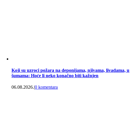
Koji su uzroci požara na deponijama, njivama, livadama, u
šumama: Hoće li neko konačno biti kažnjen
06.08.2026.
|
0 komentara