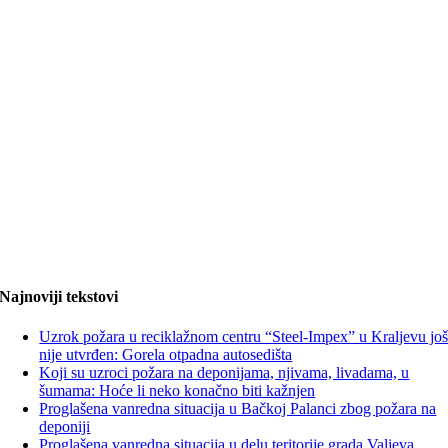
Najnoviji tekstovi
Uzrok požara u reciklažnom centru “Steel-Impex” u Kraljevu jo
nije utvrđen: Gorela otpadna autosedišta
Koji su uzroci požara na deponijama, njivama, livadama, u
šumama: Hoće li neko konačno biti kažnjen
Proglašena vanredna situacija u Bačkoj Palanci zbog požara na
deponiji
Proglašena vanredna situacija u delu teritorije grada Valjeva