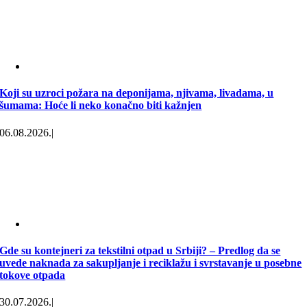
Koji su uzroci požara na deponijama, njivama, livadama, u
šumama: Hoće li neko konačno biti kažnjen
06.08.2026.
|
Gde su kontejneri za tekstilni otpad u Srbiji? – Predlog da se
uvede naknada za sakupljanje i reciklažu i svrstavanje u posebne
tokove otpada
30.07.2026.
|