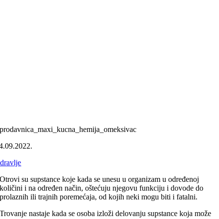
prodavnica_maxi_kucna_hemija_omeksivac
4.09.2022.
dravlje
Otrovi su supstance koje kada se unesu u organizam u određenoj
količini i na određen način, oštećuju njegovu funkciju i dovode do
prolaznih ili trajnih poremećaja, od kojih neki mogu biti i fatalni.
Trovanje nastaje kada se osoba izloži delovanju supstance koja može