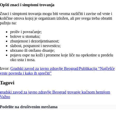
Opšti znaci i simptomi trovanja
Znaci i simptomi trovanja mogu biti veoma različiti i zavise od vrste i
količine otrova kojoj je organizam izložen, ali pre svega treba obratiti
pažnju na:
proliv i povraćanje;
bolove u stomaku;
zbunjenost i dezorijentisanost;
slabost, pospanost i nesvesticu;
ubrzano ili otežano disanje;
pojavu ospe na koži i promene koje liče na opekotine u predelu
oko usta i nosa.
Izvor:
Gradski zavod za javno zdravlje Beograd/Publikacija “Najčešće
vrste povreda i kako ih sprečiti”
Tagovi
gradski zavod za javno zdravlje Beograd
trovanje kućnom hemijom
Važno
Podelite na društvenim mrežama