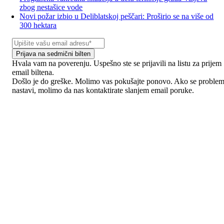
zbog nestašice vode
Novi požar izbio u Deliblatskoj peščari: Proširio se na više od
300 hektara
Prijava na sedmični bilten
Hvala vam na poverenju. Uspešno ste se prijavili na listu za prijem
email biltena.
Došlo je do greške. Molimo vas pokušajte ponovo. Ako se proble
nastavi, molimo da nas kontaktirate slanjem email poruke.