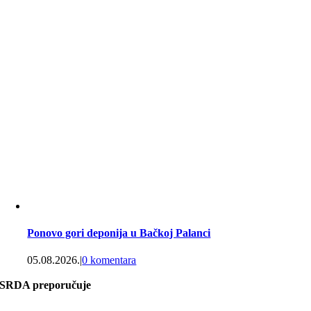
Ponovo gori deponija u Bačkoj Palanci
05.08.2026.
|
0 komentara
SRDA preporučuje