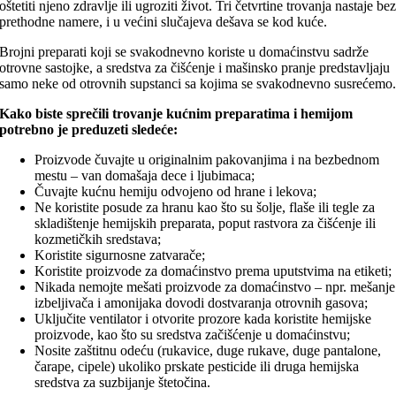
oštetiti njeno zdravlje ili ugroziti život. Tri četvrtine trovanja nastaje be
prethodne namere, i u većini slučajeva dešava se kod kuće.
Brojni preparati koji se svakodnevno koriste u domaćinstvu sadrže
otrovne sastojke, a sredstva za čišćenje i mašinsko pranje predstavljaju
samo neke od otrovnih supstanci sa kojima se svakodnevno susrećemo
Kako biste sprečili trovanje kućnim preparatima i hemijom
potrebno je preduzeti sledeće:
Proizvode čuvajte u originalnim pakovanjima i na bezbednom
mestu – van domašaja dece i ljubimaca;
Čuvajte kućnu hemiju odvojeno od hrane i lekova;
Ne koristite posude za hranu kao što su šolje, flaše ili tegle za
skladištenje hemijskih preparata, poput rastvora za čišćenje ili
kozmetičkih sredstava;
Koristite sigurnosne zatvarače;
Koristite proizvode za domaćinstvo prema uputstvima na etiketi;
Nikada nemojte mešati proizvode za domaćinstvo – npr. mešanje
izbeljivača i amonijaka dovodi dostvaranja otrovnih gasova;
Uključite ventilator i otvorite prozore kada koristite hemijske
proizvode, kao što su sredstva začišćenje u domaćinstvu;
Nosite zaštitnu odeću (rukavice, duge rukave, duge pantalone,
čarape, cipele) ukoliko prskate pesticide ili druga hemijska
sredstva za suzbijanje štetočina.