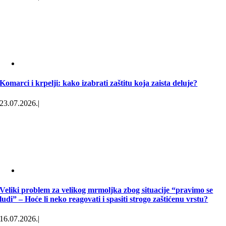
Komarci i krpelji: kako izabrati zaštitu koja zaista deluje?
23.07.2026.
|
Veliki problem za velikog mrmoljka zbog situacije “pravimo se
ludi” – Hoće li neko reagovati i spasiti strogo zaštićenu vrstu?
16.07.2026.
|