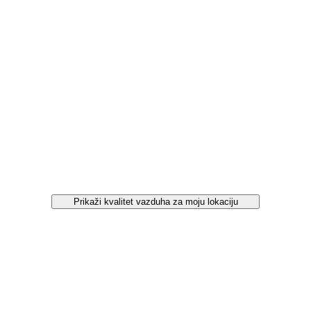
Prikaži kvalitet vazduha za moju lokaciju