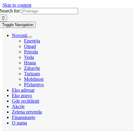
Skip to content
Search for:
Toggle Navigation
Novosti
Energija
Otpad
Priroda
Voda
Hrana
Zdravlje
Turizam
Mobilnost
Pčelarstvo
Eko adresar
Eko pravo
Gde reciklirati
Akcije
Zelena privreda
Finansiranje
O nama