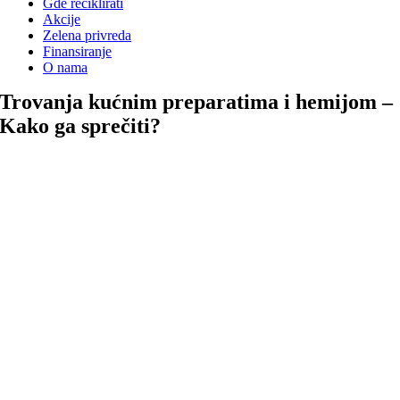
Gde reciklirati
Akcije
Zelena privreda
Finansiranje
O nama
Trovanja kućnim preparatima i hemijom –
Kako ga sprečiti?