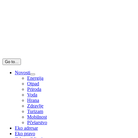
Go to...
Novosti
Energija
Otpad
Priroda
Voda
Hrana
Zdravlje
Turizam
Mobilnost
Pčelarstvo
Eko adresar
Eko pravo