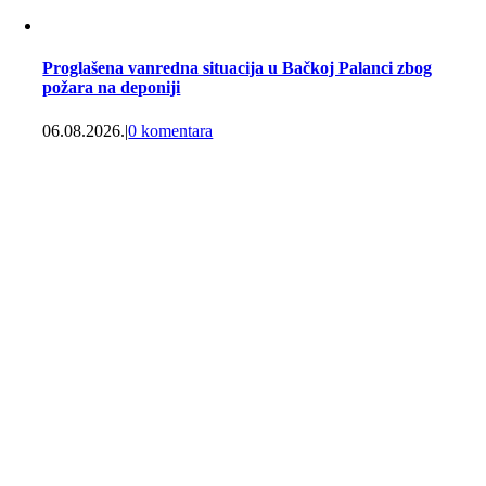
Proglašena vanredna situacija u Bačkoj Palanci zbog
požara na deponiji
06.08.2026.
|
0 komentara