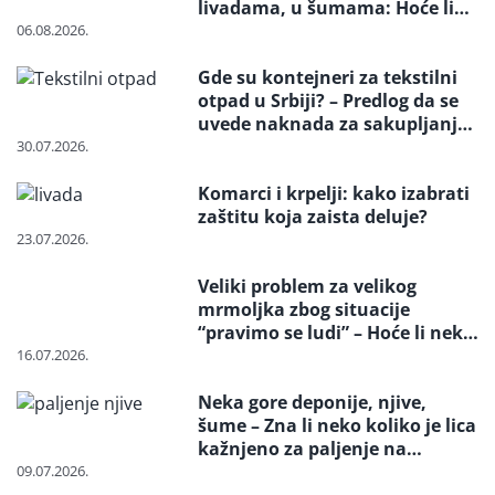
livadama, u šumama: Hoće li
neko konačno biti kažnjen
06.08.2026.
Gde su kontejneri za tekstilni
otpad u Srbiji? – Predlog da se
uvede naknada za sakupljanje i
reciklažu i svrstavanje u
30.07.2026.
posebne tokove otpada
Komarci i krpelji: kako izabrati
zaštitu koja zaista deluje?
23.07.2026.
Veliki problem za velikog
mrmoljka zbog situacije
“pravimo se ludi” – Hoće li neko
reagovati i spasiti strogo
16.07.2026.
zaštićenu vrstu?
Neka gore deponije, njive,
šume – Zna li neko koliko je lica
kažnjeno za paljenje na
otvorenom
09.07.2026.