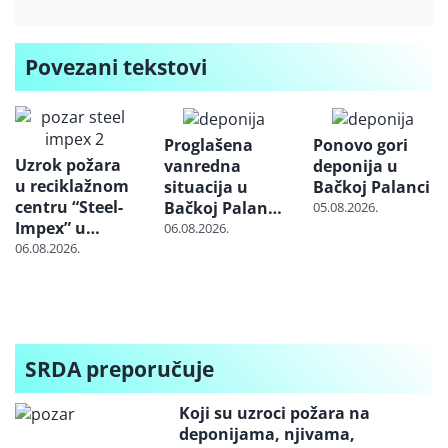
Povezani tekstovi
Proglašena
Ponovo gori
Uzrok požara
vanredna
deponija u
u reciklažnom
situacija u
Bačkoj Palanci
centru “Steel-
Bačkoj Palanci
05.08.2026.
Impex” u
zbog požara
06.08.2026.
Kraljevu još
na deponiji
06.08.2026.
nije utvrđen:
Gorela
otpadna
autosedišta
SRDA preporučuje
Koji su uzroci požara na
deponijama, njivama,