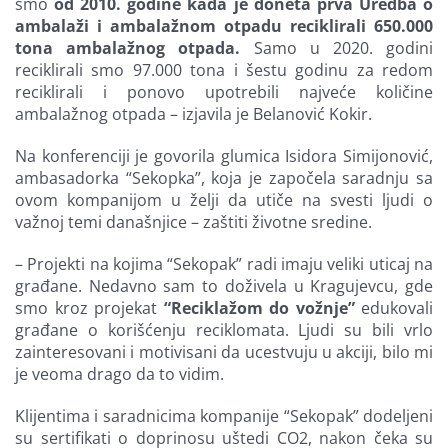
smo
od 2010. godine kada je doneta prva Uredba o
ambalaži i ambalažnom otpadu reciklirali 650.000
tona ambalažnog otpada.
Samo u 2020. godini
reciklirali smo 97.000 tona i šestu godinu za redom
reciklirali i ponovo upotrebili najveće količine
ambalažnog otpada – izjavila je Belanović Kokir.
Na konferenciji je govorila glumica Isidora Simijonović,
ambasadorka “Sekopka”, koja je započela saradnju sa
ovom kompanijom u želji da utiče na svesti ljudi o
važnoj temi današnjice – zaštiti životne sredine.
– Projekti na kojima “Sekopak” radi imaju veliki uticaj na
građane. Nedavno sam to doživela u Kragujevcu, gde
smo kroz projekat
“Reciklažom do vožnje”
edukovali
građane o korišćenju reciklomata. Ljudi su bili vrlo
zainteresovani i motivisani da ucestvuju u akciji, bilo mi
je veoma drago da to vidim.
Klijentima i saradnicima kompanije “Sekopak” dodeljeni
su sertifikati o doprinosu uštedi CO2, nakon čeka su