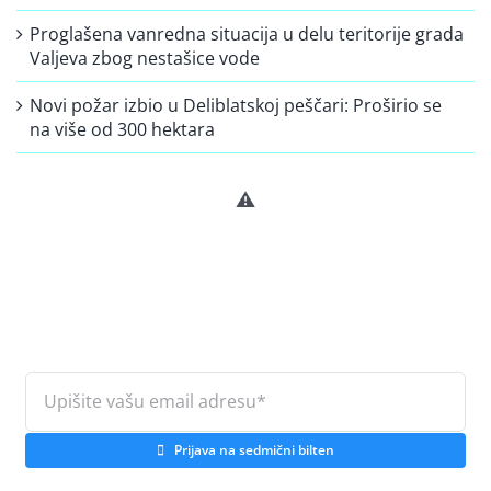
Proglašena vanredna situacija u delu teritorije grada
Valjeva zbog nestašice vode
Novi požar izbio u Deliblatskoj peščari: Proširio se
na više od 300 hektara
Prijava na sedmični bilten