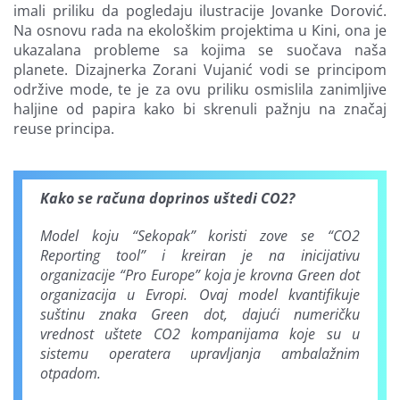
imali priliku da pogledaju ilustracije Jovanke Dorović.
Na osnovu rada na ekološkim projektima u Kini, ona je
ukazalana probleme sa kojima se suočava naša
planete. Dizajnerka Zorani Vujanić vodi se principom
održive mode, te je za ovu priliku osmislila zanimljive
haljine od papira kako bi skrenuli pažnju na značaj
reuse principa.
Kako se računa doprinos uštedi CO2?
Model koju “Sekopak” koristi zove se “CO2
Reporting tool” i kreiran je na inicijativu
organizacije “Pro Europe” koja je krovna Green dot
organizacija u Evropi. Ovaj model kvantifikuje
suštinu znaka Green dot, dajući numeričku
vrednost uštete CO2 kompanijama koje su u
sistemu operatera upravljanja ambalažnim
otpadom.