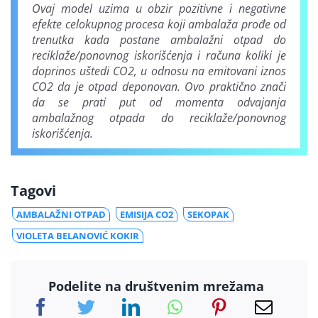
Ovaj model uzima u obzir pozitivne i negativne
efekte celokupnog procesa koji ambalaža prođe od
trenutka kada postane ambalažni otpad do
reciklaže/ponovnog iskorišćenja i računa koliki je
doprinos uštedi CO2, u odnosu na emitovani iznos
CO2 da je otpad deponovan. Ovo praktično znači
da se prati put od momenta odvajanja
ambalažnog otpada do reciklaže/ponovnog
iskorišćenja.
Tagovi
AMBALAŽNI OTPAD
EMISIJA CO2
SEKOPAK
VIOLETA BELANOVIĆ KOKIR
Podelite na društvenim mrežama