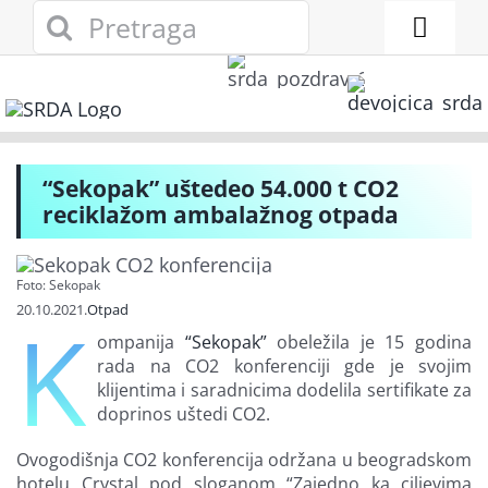
Skip
Search
to
for:
Toggl
content
Naviga
Novosti
Eko adresar
“Sekopak” uštedeo 54.000 t CO2
reciklažom ambalažnog otpada
Eko pravo
Foto: Sekopak
Gde reciklirati
20.10.2021.
Otpad
K
ompanija
“Sekopak”
obeležila je 15 godina
rada na CO2 konferenciji gde je svojim
Akcije
klijentima i saradnicima dodelila sertifikate za
doprinos uštedi CO2.
Zelena privreda
Ovogodišnja CO2 konferencija održana u beogradskom
hotelu Crystal pod sloganom “Zajedno ka ciljevima