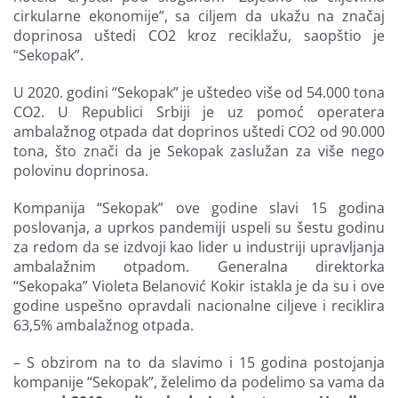
cirkularne ekonomije”, sa ciljem da ukažu na značaj
Finansiranje
doprinosa uštedi CO2 kroz reciklažu, saopštio je
“Sekopak”.
O nama
U 2020. godini “Sekopak” je uštedeo više od 54.000 tona
CO2. U Republici Srbiji je uz pomoć operatera
ambalažnog otpada dat doprinos uštedi CO2 od 90.000
tona, što znači da je Sekopak zaslužan za više nego
polovinu doprinosa.
Kompanija “Sekopak” ove godine slavi 15 godina
poslovanja, a uprkos pandemiji uspeli su šestu godinu
za redom da se izdvoji kao lider u industriji upravljanja
ambalažnim otpadom. Generalna direktorka
“Sekopaka” Violeta Belanović Kokir istakla je da su i ove
godine uspešno opravdali nacionalne ciljeve i reciklira
63,5% ambalažnog otpada.
– S obzirom na to da slavimo i 15 godina postojanja
kompanije “Sekopak”, želelimo da podelimo sa vama da