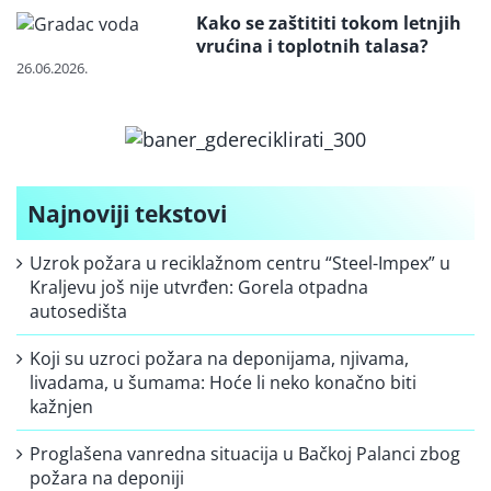
Kako se zaštititi tokom letnjih
vrućina i toplotnih talasa?
26.06.2026.
Najnoviji tekstovi
Uzrok požara u reciklažnom centru “Steel-Impex” u
Kraljevu još nije utvrđen: Gorela otpadna
autosedišta
Koji su uzroci požara na deponijama, njivama,
livadama, u šumama: Hoće li neko konačno biti
kažnjen
Proglašena vanredna situacija u Bačkoj Palanci zbog
požara na deponiji