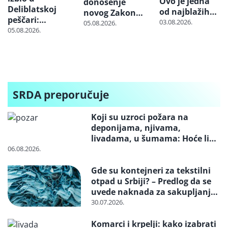
Ovo je jedna
donošenje
Deliblatskoj
od najblažih
novog Zakona
peščari:
suša u 21.
03.08.2026.
o klimatskim
05.08.2026.
Proširio se na
05.08.2026.
veku – kako je
promenama
više od 300
moguće da
hektara
ništa nismo
naučili
SRDA preporučuje
Koji su uzroci požara na
deponijama, njivama,
livadama, u šumama: Hoće li
neko konačno biti kažnjen
06.08.2026.
Gde su kontejneri za tekstilni
otpad u Srbiji? – Predlog da se
uvede naknada za sakupljanje i
reciklažu i svrstavanje u
30.07.2026.
posebne tokove otpada
Komarci i krpelji: kako izabrati