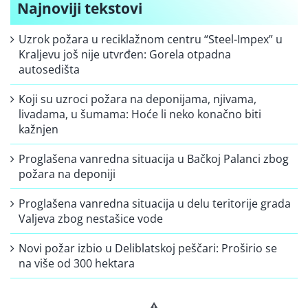
Najnoviji tekstovi
Uzrok požara u reciklažnom centru “Steel-Impex” u
Kraljevu još nije utvrđen: Gorela otpadna
autosedišta
Koji su uzroci požara na deponijama, njivama,
livadama, u šumama: Hoće li neko konačno biti
kažnjen
Proglašena vanredna situacija u Bačkoj Palanci zbog
požara na deponiji
Proglašena vanredna situacija u delu teritorije grada
Valjeva zbog nestašice vode
Novi požar izbio u Deliblatskoj peščari: Proširio se
na više od 300 hektara