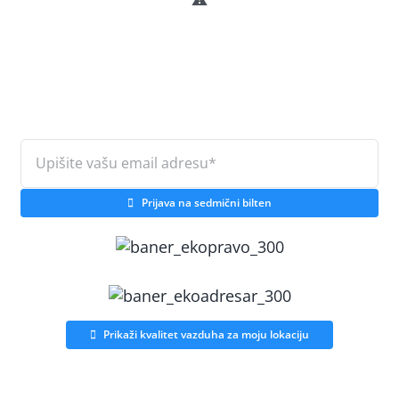
Prijava na sedmični bilten
Prikaži kvalitet vazduha za moju lokaciju