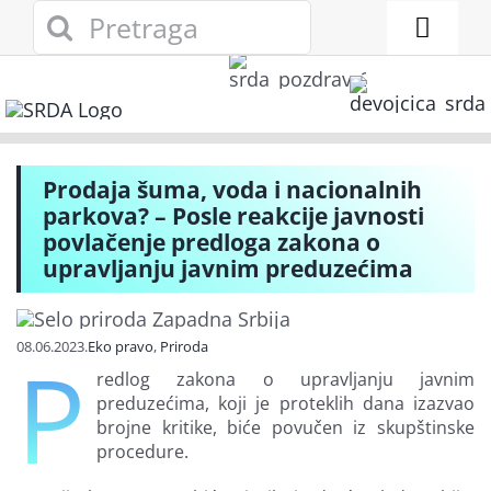
Skip
Search
to
for:
Toggl
content
Naviga
Novosti
Eko adresar
Prodaja šuma, voda i nacionalnih
parkova? – Posle reakcije javnosti
Eko pravo
povlačenje predloga zakona o
upravljanju javnim preduzećima
Gde reciklirati
08.06.2023.
Eko pravo
,
Priroda
P
Akcije
redlog zakona o upravljanju javnim
preduzećima, koji je proteklih dana izazvao
brojne kritike, biće povučen iz skupštinske
Zelena privreda
procedure.