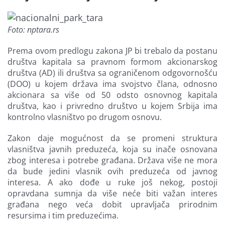
Foto: nptara.rs
Prema ovom predlogu zakona JP bi trebalo da postanu
društva kapitala sa pravnom formom akcionarskog
društva (AD) ili društva sa ograničenom odgovornošću
(DOO) u kojem država ima svojstvo člana, odnosno
akcionara sa više od 50 odsto osnovnog kapitala
društva, kao i privredno društvo u kojem Srbija ima
kontrolno vlasništvo po drugom osnovu.
Zakon daje mogućnost da se promeni struktura
vlasništva javnih preduzeća, koja su inače osnovana
zbog interesa i potrebe građana. Država više ne mora
da bude jedini vlasnik ovih preduzeća od javnog
interesa. A ako dođe u ruke još nekog, postoji
opravdana sumnja da više neće biti važan interes
građana nego veća dobit upravljača prirodnim
resursima i tim preduzećima.