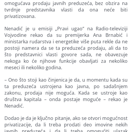
omogućava prodaju javnih preduzeća, bez obzira na
tvrdnje predstavnika vlasti da ona neće biti
privatizovana.
Nenadić je u emisiji „Pravi ugao“ na Radio-televiziji
Vojvodine rekao da su premijerka Ana Brnabić i
ministarka rudarstva i energetike više puta rekle da ne
postoji namera da se ta preduzeća prodaju, ali da to
što predstavnici vlasti govore sada, ne obavezuje
nekoga ko će njihove funkcije obavljati za nekoliko
meseci ili nekoliko godina.
– Ono što stoji kao činjenica je da, u momentu kada su
ta preduzeća ustrojena kao javna, po sadašnjem
zakonu, prodaja nije moguća. Kada se ustroje kao
društva kapitala – onda postaje moguće – rekao je
Nenadić.
Dodao je da je ključno pitanje, ako se otvori mogućnost
privatizacije, da li treba prodati deo imovine nekih
javnih preduzeća i da li treba omogućiti ulazak