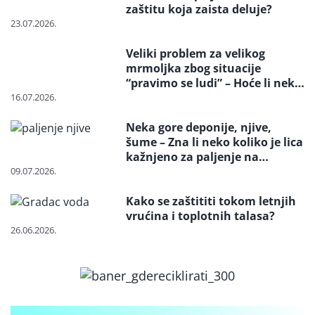
zaštitu koja zaista deluje?
23.07.2026.
Veliki problem za velikog
mrmoljka zbog situacije
“pravimo se ludi” – Hoće li neko
reagovati i spasiti strogo
16.07.2026.
zaštićenu vrstu?
Neka gore deponije, njive,
šume – Zna li neko koliko je lica
kažnjeno za paljenje na
otvorenom
09.07.2026.
Kako se zaštititi tokom letnjih
vrućina i toplotnih talasa?
26.06.2026.