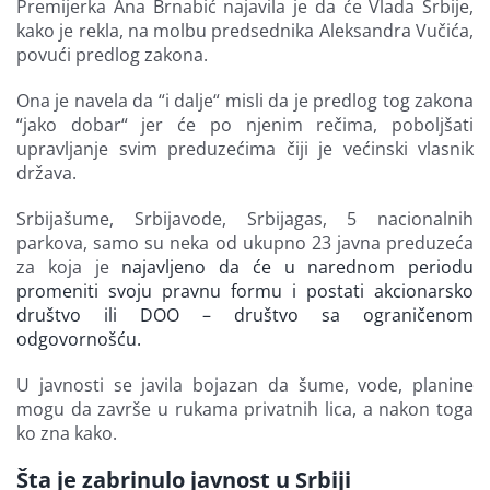
Premijerka Ana Brnabić najavila je da će Vlada Srbije,
Finansiranje
kako je rekla, na molbu predsednika Aleksandra Vučića,
povući predlog zakona.
O nama
Ona je navela da “i dalje“ misli da je predlog tog zakona
“jako dobar“ jer će po njenim rečima, poboljšati
upravljanje svim preduzećima čiji je većinski vlasnik
država.
Srbijašume, Srbijavode, Srbijagas, 5 nacionalnih
parkova, samo su neka od ukupno 23 javna preduzeća
za koja je
najavljeno da će u narednom periodu
promeniti svoju pravnu formu i postati akcionarsko
društvo ili DOO – društvo sa ograničenom
odgovornošću.
U javnosti se javila bojazan da šume, vode, planine
mogu da završe u rukama privatnih lica, a nakon toga
ko zna kako.
Šta je zabrinulo javnost u Srbiji