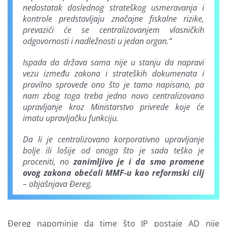
nedostatak doslednog strateškog usmeravanja i
kontrole predstavljaju značajne fiskalne rizike,
prevazići će se centralizovanjem vlasničkih
odgovornosti i nadležnosti u jedan organ.“
Ispada da država sama nije u stanju da napravi
vezu između zakona i strateških dokumenata i
pravilno sprovede ono što je tamo napisano, pa
nam zbog toga treba jedno novo centralizovano
upravljanje kroz Ministarstvo privrede koje će
imatu upravljačku funkciju.
Da li je centralizovano korporativno upravljanje
bolje ili lošije od onoga što je sada teško je
proceniti, no
zanimljivo je i da smo promene
ovog zakona obećali MMF-u kao reformski cilj
– objašnjava Đereg.
Đereg napominje da time što JP postaje AD nije