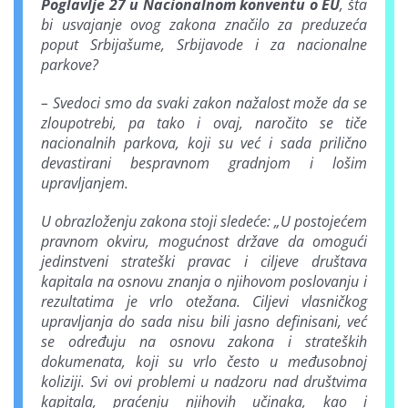
Poglavlje 27 u Nacionalnom konventu o EU
, šta
bi usvajanje ovog zakona značilo za preduzeća
poput Srbijašume, Srbijavode i za nacionalne
parkove?
– Svedoci smo da svaki zakon nažalost može da se
zloupotrebi, pa tako i ovaj, naročito se tiče
nacionalnih parkova, koji su već i sada prilično
devastirani bespravnom gradnjom i lošim
upravljanjem.
U obrazloženju zakona stoji sledeće: „U postojećem
pravnom okviru, mogućnost države da omogući
jedinstveni strateški pravac i ciljeve društava
kapitala na osnovu znanja o njihovom poslovanju i
rezultatima je vrlo otežana. Ciljevi vlasničkog
upravljanja do sada nisu bili jasno definisani, već
se određuju na osnovu zakona i strateških
dokumenata, koji su vrlo često u međusobnoj
koliziji. Svi ovi problemi u nadzoru nad društvima
kapitala, praćenju njihovih učinaka, kao i