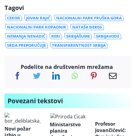
Tagovi
CEKOR
JOVAN RAJIĆ
NACIONALNI PARK FRUŠKA GORA
NACIONALNI PARK KOPAONIK
NATAŠA ĐEREG
NEMANJA NENADIĆ
RERI
SRBIJAŠUME
SRBIJAVODE
SRDA PREPORUČUJE
TRANSPARENTNOST SRBIJA
Podelite na društvenim mrežama
Povezani tekstovi
Profesor
Ministarstvo
Novi požar
Jovančićević:
planira
izbio u