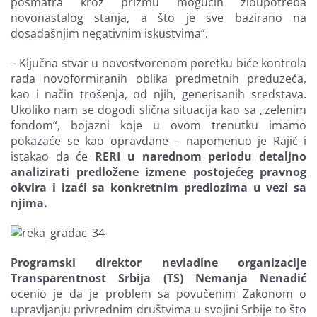
posmatra kroz prizmu mogućih zloupotreba
novonastalog stanja, a što je sve bazirano na
dosadašnjim negativnim iskustvima“.
– Ključna stvar u novostvorenom poretku biće kontrola
rada novoformiranih oblika predmetnih preduzeća,
kao i način trošenja, od njih, generisanih sredstava.
Ukoliko nam se dogodi slična situacija kao sa „zelenim
fondom“, bojazni koje u ovom trenutku imamo
pokazaće se kao opravdane – napomenuo je Rajić i
istakao da će
RERI u narednom periodu detaljno
analizirati predložene izmene postojećeg pravnog
okvira i izaći sa konkretnim predlozima u vezi sa
njima.
Programski direktor nevladine organizacije
Transparentnost Srbija (TS) Nemanja Nenadić
ocenio je da je problem sa povučenim Zakonom o
upravljanju privrednim društvima u svojini Srbije to što