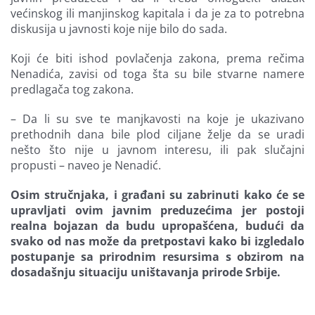
većinskog ili manjinskog kapitala i da je za to potrebna
diskusija u javnosti koje nije bilo do sada.
Koji će biti ishod povlačenja zakona, prema rečima
Nenadića, zavisi od toga šta su bile stvarne namere
predlagača tog zakona.
– Da li su sve te manjkavosti na koje je ukazivano
prethodnih dana bile plod ciljane želje da se uradi
nešto što nije u javnom interesu, ili pak slučajni
propusti – naveo je Nenadić.
Osim stručnjaka, i građani su zabrinuti kako će se
upravljati ovim javnim preduzećima jer postoji
realna bojazan da budu upropašćena, budući da
svako od nas može da pretpostavi kako bi izgledalo
postupanje sa prirodnim resursima s obzirom na
dosadašnju situaciju uništavanja prirode Srbije.