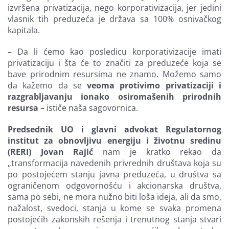
izvršena privatizacija, nego korporativizacija, jer jedini
vlasnik tih preduzeća je država sa 100% osnivačkog
kapitala.
– Da li ćemo kao posledicu korporativizacije imati
privatizaciju i šta će to značiti za preduzeće koja se
bave prirodnim resursima ne znamo. Možemo samo
da kažemo da se
veoma protivimo privatizaciji i
razgrabljavanju ionako osiromašenih prirodnih
resursa
– ističe naša sagovornica.
Predsednik UO i glavni advokat Regulatornog
institut za obnovljivu energiju i životnu sredinu
(RERI) Jovan Rajić
nam je kratko rekao da
„transformacija navedenih privrednih društava koja su
po postojećem stanju javna preduzeća, u društva sa
ograničenom odgovornošću i akcionarska društva,
sama po sebi, ne mora nužno biti loša ideja, ali da smo,
nažalost, svedoci, stanja u kome se svaka promena
postojećih zakonskih rešenja i trenutnog stanja stvari