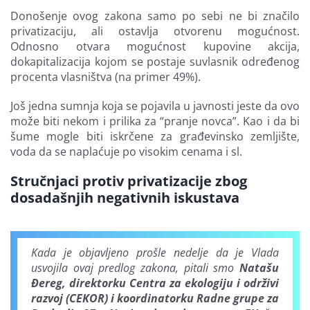
Donošenje ovog zakona samo po sebi ne bi značilo
privatizaciju, ali ostavlja otvorenu mogućnost.
Odnosno otvara mogućnost kupovine akcija,
dokapitalizacija kojom se postaje suvlasnik određenog
procenta vlasništva (na primer 49%).
Još jedna sumnja koja se pojavila u javnosti jeste da ovo
može biti nekom i prilika za “pranje novca”. Kao i da bi
šume mogle biti iskrčene za građevinsko zemljište,
voda da se naplaćuje po visokim cenama i sl.
Stručnjaci protiv privatizacije zbog
dosadašnjih negativnih iskustava
Kada je objavljeno prošle nedelje da je Vlada
usvojila ovaj predlog zakona, pitali smo
Natašu
Đereg, direktorku Centra za ekologiju i održivi
razvoj (CEKOR) i koordinatorku Radne grupe za