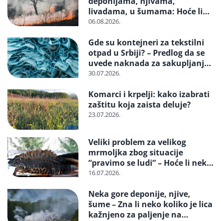
deponijama, njivama,
livadama, u šumama: Hoće li
neko konačno biti kažnjen
06.08.2026.
Gde su kontejneri za tekstilni
otpad u Srbiji? – Predlog da se
uvede naknada za sakupljanje i
reciklažu i svrstavanje u
30.07.2026.
posebne tokove otpada
Komarci i krpelji: kako izabrati
zaštitu koja zaista deluje?
23.07.2026.
Veliki problem za velikog
mrmoljka zbog situacije
“pravimo se ludi” – Hoće li neko
reagovati i spasiti strogo
16.07.2026.
zaštićenu vrstu?
Neka gore deponije, njive,
šume – Zna li neko koliko je lica
kažnjeno za paljenje na