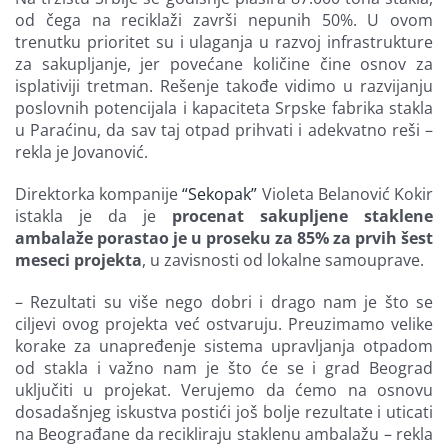
od čega na reciklaži završi nepunih 50%. U ovom
trenutku prioritet su i ulaganja u razvoj infrastrukture
za sakupljanje, jer povećane količine čine osnov za
isplativiji tretman. Rešenje takođe vidimo u razvijanju
poslovnih potencijala i kapaciteta Srpske fabrika stakla
u Paraćinu, da sav taj otpad prihvati i adekvatno reši –
rekla je Jovanović.
Direktorka kompanije
“Sekopak”
Violeta Belanović Kokir
istakla je da je
procenat sakupljene staklene
ambalaže porastao je u proseku za 85% za prvih šest
meseci projekta
, u zavisnosti od lokalne samouprave.
– Rezultati su više nego dobri i drago nam je što se
ciljevi ovog projekta već ostvaruju. Preuzimamo velike
korake za unapređenje sistema upravljanja otpadom
od stakla i važno nam je što će se i grad Beograd
uključiti u projekat. Verujemo da ćemo na osnovu
dosadašnjeg iskustva postići još bolje rezultate i uticati
na Beograđane da recikliraju staklenu ambalažu – rekla