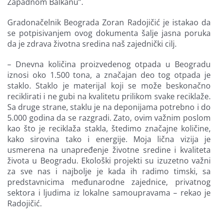
Zapadnom Balkanu”.
Gradonačelnik Beograda Zoran Radojičić je istakao da
se potpisivanjem ovog dokumenta šalje jasna poruka
da je zdrava životna sredina naš zajednički cilj.
– Dnevna količina proizvedenog otpada u Beogradu
iznosi oko 1.500 tona, a značajan deo tog otpada je
staklo. Staklo je materijal koji se može beskonačno
reciklirati i ne gubi na kvalitetu prilikom svake reciklaže.
Sa druge strane, staklu je na deponijama potrebno i do
5.000 godina da se razgradi. Zato, ovim važnim poslom
kao što je reciklaža stakla, štedimo značajne količine,
kako sirovina tako i energije. Moja lična vizija je
usmerena na unapređenje životne sredine i kvaliteta
života u Beogradu. Ekološki projekti su izuzetno važni
za sve nas i najbolje je kada ih radimo timski, sa
predstavnicima međunarodne zajednice, privatnog
sektora i ljudima iz lokalne samoupravama – rekao je
Radojičić.