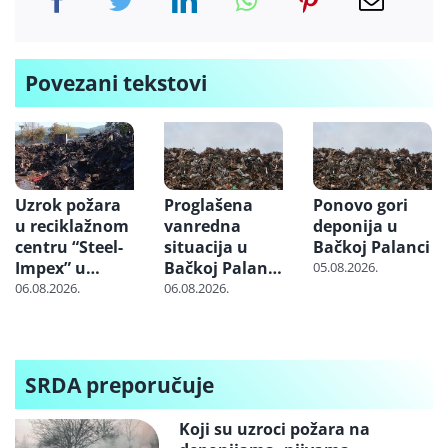
Povezani tekstovi
Uzrok požara
Proglašena
Ponovo gori
u reciklažnom
vanredna
deponija u
centru “Steel-
situacija u
Bačkoj Palanci
Impex” u
Bačkoj Palanci
05.08.2026.
Kraljevu još
zbog požara
06.08.2026.
06.08.2026.
nije utvrđen:
na deponiji
Gorela
otpadna
autosedišta
SRDA preporučuje
Koji su uzroci požara na