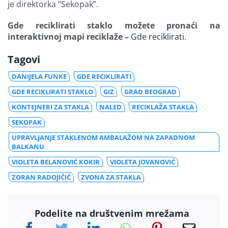
je direktorka “Sekopak”.
Gde reciklirati staklo možete pronaći na
interaktivnoj mapi reciklaže –
Gde reciklirati
.
Tagovi
DANIJELA FUNKE
GDE RECIKLIRATI
GDE RECIKLIRATI STAKLO
GIZ
GRAD BEOGRAD
KONTEJNERI ZA STAKLA
NALED
RECIKLAŽA STAKLA
SEKOPAK
UPRAVLJANJE STAKLENOM AMBALAŽOM NA ZAPADNOM
BALKANU
VIOLETA BELANOVIĆ KOKIR
VIOLETA JOVANOVIĆ
ZORAN RADOJIČIĆ
ZVONA ZA STAKLA
Podelite na društvenim mrežama