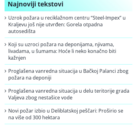
Najnoviji tekstovi
Uzrok požara u reciklažnom centru “Steel-Impex” u
Kraljevu još nije utvrđen: Gorela otpadna
autosedišta
Koji su uzroci požara na deponijama, njivama,
livadama, u šumama: Hoće li neko konačno biti
kažnjen
Proglašena vanredna situacija u Bačkoj Palanci zbog
požara na deponiji
Proglašena vanredna situacija u delu teritorije grada
Valjeva zbog nestašice vode
Novi požar izbio u Deliblatskoj peščari: Proširio se
na više od 300 hektara