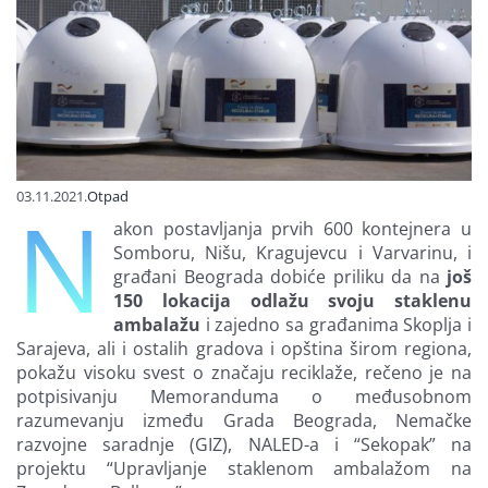
Finansiranje
O nama
03.11.2021.
Otpad
N
akon postavljanja prvih 600 kontejnera u
Somboru, Nišu, Kragujevcu i Varvarinu, i
građani Beograda dobiće priliku da na
još
150 lokacija odlažu svoju staklenu
ambalažu
i zajedno sa građanima Skoplja i
Sarajeva, ali i ostalih gradova i opština širom regiona,
pokažu visoku svest o značaju reciklaže, rečeno je na
potpisivanju Memoranduma o međusobnom
razumevanju između Grada Beograda, Nemačke
razvojne saradnje (GIZ), NALED-a i “Sekopak” na
projektu “Upravljanje staklenom ambalažom na