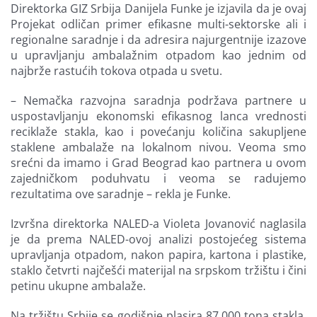
Direktorka GIZ Srbija Danijela Funke je izjavila da je ovaj
Projekat odličan primer efikasne multi-sektorske ali i
regionalne saradnje i da adresira najurgentnije izazove
u upravljanju ambalažnim otpadom kao jednim od
najbrže rastućih tokova otpada u svetu.
– Nemačka razvojna saradnja podržava partnere u
uspostavljanju ekonomski efikasnog lanca vrednosti
reciklaže stakla, kao i povećanju količina sakupljene
staklene ambalaže na lokalnom nivou. Veoma smo
srećni da imamo i Grad Beograd kao partnera u ovom
zajedničkom poduhvatu i veoma se radujemo
rezultatima ove saradnje – rekla je Funke.
Izvršna direktorka NALED-a Violeta Jovanović naglasila
je da prema NALED-ovoj analizi postojećeg sistema
upravljanja otpadom, nakon papira, kartona i plastike,
staklo četvrti najčešći materijal na srpskom tržištu i čini
petinu ukupne ambalaže.
Na tržištu Srbije se godišnje plasira 87.000 tona stakla,