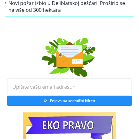
Novi požar izbio u Deliblatskoj peščari: Proširio se
na više od 300 hektara
Prijava na sedmični bilten