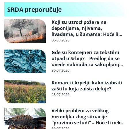
putem aukcija
SRDA preporučuje
i kvota
Koji su uzroci požara na
deponijama, njivama,
livadama, u šumama: Hoće li
neko konačno biti kažnjen
06.08.2026.
Gde su kontejneri za tekstilni
otpad u Srbiji? – Predlog da se
uvede naknada za sakupljanje i
reciklažu i svrstavanje u
30.07.2026.
posebne tokove otpada
Komarci i krpelji: kako izabrati
zaštitu koja zaista deluje?
23.07.2026.
Veliki problem za velikog
mrmoljka zbog situacije
“pravimo se ludi” – Hoće li neko
reagovati i spasiti strogo
16.07.2026.