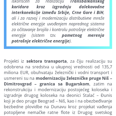
iskorišćen za realizaciju
Transbalkanskog
koridora kroz izgradnju dalekovodne
interkonekcije između Srbije, Crne Gore i BiH
,
ali i za razvoj i modernizaciju distributivne mreže
električne energije uvođenjem naprednog sistema
za očitavanje brojila i kontrolu potrošnje električne
energije (sistem tzv.
pametnog merenja
potrošnje električne energije
).
Projekti iz
sektora transporta
, za čiju realizaciju su
odobrena na sredstva u ukupnoj vrednosti od 135,7
miliona EUR, obuhvataju železnički i vodni transport i
usmereni su na
modernizaciju železničke pruge Niš –
Dimitrovgrad – granica sa Bugarskom
, zatim na
rekonstrukciju i modernizaciju postojećeg koloseka i
izgradnje drugog koloseka na deonici Stalać – Đunis
koji je deo pruge Beograd – Niš, kao i na obezbeđivanje
bezbedne plovidbe na Dunavu kroz projekat vađenja
potopljene nemačke ratne flote iz Drugog svetskog