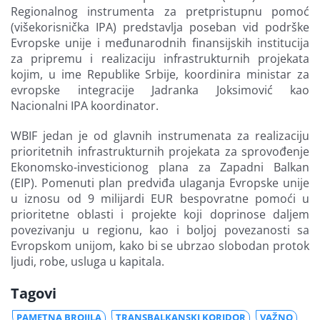
Regionalnog instrumenta za pretpristupnu pomoć
(višekorisnička IPA) predstavlja poseban vid podrške
Evropske unije i međunarodnih finansijskih institucija
za pripremu i realizaciju infrastrukturnih projekata
kojim, u ime Republike Srbije, koordinira ministar za
evropske integracije Jadranka Joksimović kao
Nacionalni IPA koordinator.
WBIF jedan je od glavnih instrumenata za realizaciju
prioritetnih infrastrukturnih projekata za sprovođenje
Ekonomsko-investicionog plana za Zapadni Balkan
(EIP). Pomenuti plan predviđa ulaganja Evropske unije
u iznosu od 9 milijardi EUR bespovratne pomoći u
prioritetne oblasti i projekte koji doprinose daljem
povezivanju u regionu, kao i boljoj povezanosti sa
Evropskom unijom, kako bi se ubrzao slobodan protok
ljudi, robe, usluga u kapitala.
Tagovi
PAMETNA BROJILA
TRANSBALKANSKI KORIDOR
VAŽNO