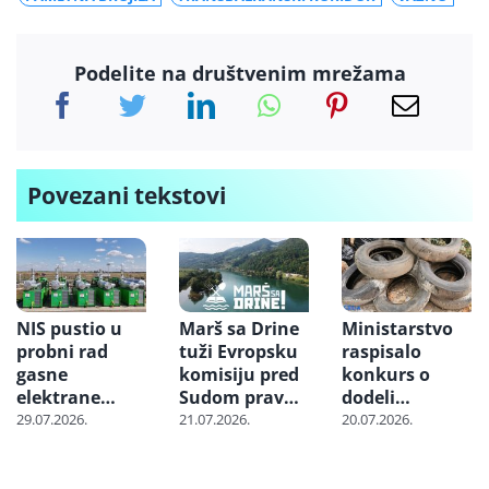
Podelite na društvenim mrežama
Povezani tekstovi
NIS pustio u
Marš sa Drine
Ministarstvo
probni rad
tuži Evropsku
raspisalo
gasne
komisiju pred
konkurs o
elektrane
Sudom pravde
dodeli
“Banatsko
EU zbog
podsticaja
29.07.2026.
21.07.2026.
20.07.2026.
Miloševo” i
projekta
reciklerima
“Srpska Crnja”
„Jadar“
posebnih
tokova otpada