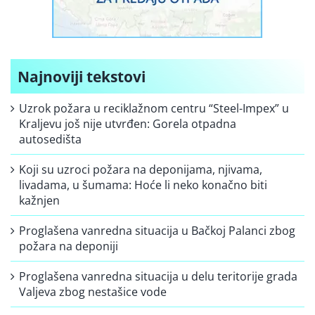
Najnoviji tekstovi
Uzrok požara u reciklažnom centru “Steel-Impex” u
Kraljevu još nije utvrđen: Gorela otpadna
autosedišta
Koji su uzroci požara na deponijama, njivama,
livadama, u šumama: Hoće li neko konačno biti
kažnjen
Proglašena vanredna situacija u Bačkoj Palanci zbog
požara na deponiji
Proglašena vanredna situacija u delu teritorije grada
Valjeva zbog nestašice vode