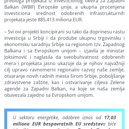
predloga projekata iz Investicionog okvira za Zapadni
Balkan (WBIF) Evropske unije, a ukupna procenjena
investiciona vrednost odobrenih infrastrukturnih
projekata jeste 885,413 miliona EUR.
– Svi ovi projekti koncipirani su tako da doprinesu rastu
investicija u Srbiji i da prodube ukupnu trgovinsku i
ekonomsku saradnju Srbije sa regionom tzv. Zapadnog
Balkana i sa Evropskom unijom – izjavila je ministar
Joksimović i naglasila da sveobuhvatnost odobrenih
mera i projekata jasno ukazuje da je njihov najvažniji
cilj upravo ravnomerni regionalni razvoj naše zemlje,
otvaranje novih radnih mesta širom Srbije, poboljšanje
zdravstvene zaštite, kao i ostvarivanje ciljeva Zelene
agende za Zapadni Balkan, na koje se naša zemlja
obavezala zajedno sa Evropskom unijom.
U sektoru energetike, odobren iznos od
17,03
miliona EUR bespovratnih EU sredstav
a biće