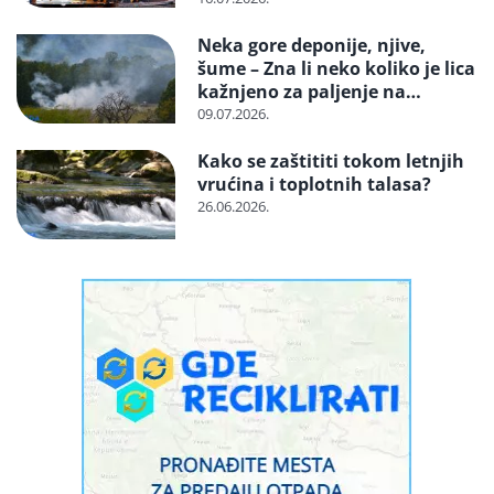
zaštićenu vrstu?
Neka gore deponije, njive,
šume – Zna li neko koliko je lica
kažnjeno za paljenje na
otvorenom
09.07.2026.
Kako se zaštititi tokom letnjih
vrućina i toplotnih talasa?
26.06.2026.