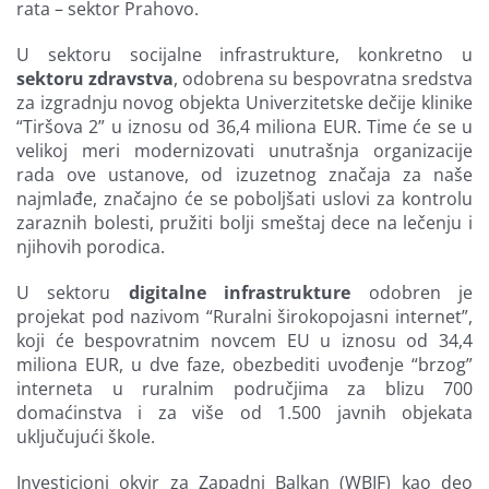
rata – sektor Prahovo.
U sektoru socijalne infrastrukture, konkretno u
sektoru zdravstva
, odobrena su bespovratna sredstva
za izgradnju novog objekta Univerzitetske dečije klinike
“Tiršova 2” u iznosu od 36,4 miliona EUR. Time će se u
velikoj meri modernizovati unutrašnja organizacije
rada ove ustanove, od izuzetnog značaja za naše
najmlađe, značajno će se poboljšati uslovi za kontrolu
zaraznih bolesti, pružiti bolji smeštaj dece na lečenju i
njihovih porodica.
U sektoru
digitalne infrastrukture
odobren je
projekat pod nazivom “Ruralni širokopojasni internet”,
koji će bespovratnim novcem EU u iznosu od 34,4
miliona EUR, u dve faze, obezbediti uvođenje “brzog”
interneta u ruralnim područjima za blizu 700
domaćinstva i za više od 1.500 javnih objekata
uključujući škole.
Investicioni okvir za Zapadni Balkan (WBIF) kao deo