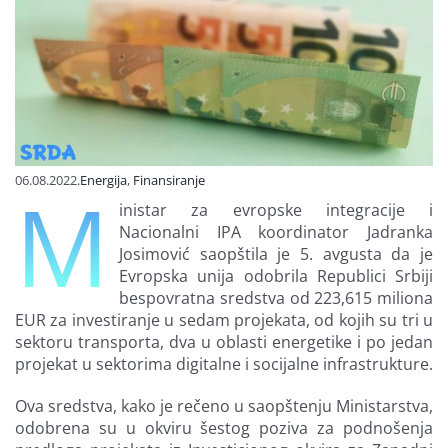
Finansiranje
O nama
06.08.2022.
Energija
,
Finansiranje
M
inistar za evropske integracije i
Nacionalni IPA koordinator Jadranka
Josimović saopštila je 5. avgusta da je
Evropska unija odobrila Republici Srbiji
bespovratna sredstva od 223,615 miliona
EUR za investiranje u sedam projekata, od kojih su tri u
sektoru transporta, dva u oblasti energetike i po jedan
projekat u sektorima digitalne i socijalne infrastrukture.
Ova sredstva, kako je rečeno u saopštenju Ministarstva,
odobrena su u okviru šestog poziva za podnošenja